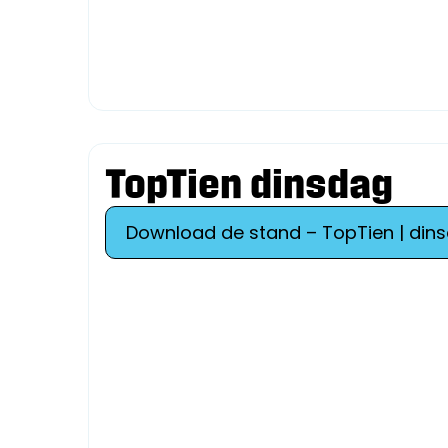
TopTien dinsdag
Download de stand – TopTien | din