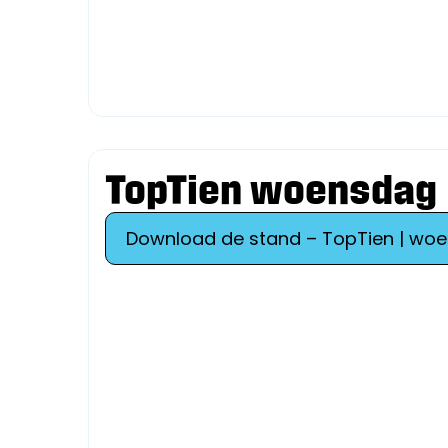
TopTien woensdag
Download de stand – TopTien | wo