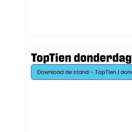
TopTien donderdag
Download de stand – TopTien | do