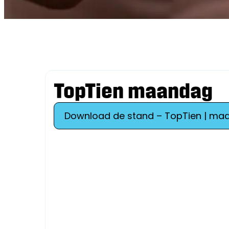
TopTien maandag
Download de stand – TopTien | ma