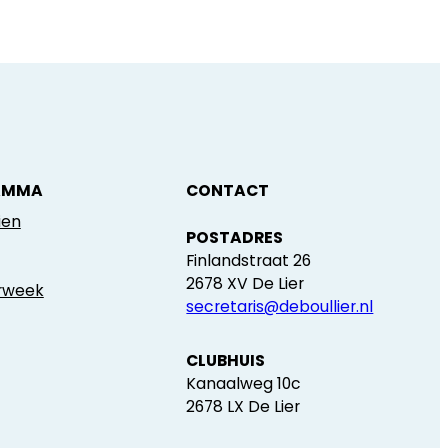
AMMA
CONTACT
ien
POSTADRES
Finlandstraat 26
2678 XV De Lier
erweek
secretaris@deboullier.nl
CLUBHUIS
Kanaalweg 10c
2678 LX De Lier