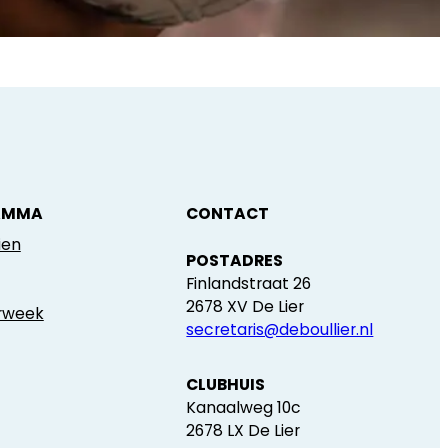
AMMA
CONTACT
ien
POSTADRES
Finlandstraat 26
2678 XV De Lier
erweek
secretaris@deboullier.nl
CLUBHUIS
Kanaalweg 10c
2678 LX De Lier