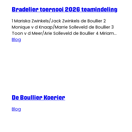
Bradelier toernooi 2026 teamindeling
1 Mariska Zwinkels/Jack Zwinkels de Boullier 2
Monique v d Knaap/Marrie Solleveld de Boullier 3
Toon v d Meer/Arie Solleveld de Boullier 4 Miriam
Ruigrok/Carola Knijnenburg de Boullier 5 Marcel
Blog
Ruigrok/Sandra Pruisken de Boullier 6 Rokien
Steenks/Ben Steenks de Boullier 7 Jan van Oosten/
Sandra de Boullier 8 Agnes van Oosten/ Patricia
de Boullier 9…
De Boul-lier
·
11 maart 2026
De Boullier Koerier
Blog