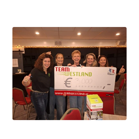
kant zien: wolkenvelden, af en toe een voorzichtig
zonnetje en zo nu en dan een stevige regenbui
wisselden elkaar af. Juist op zulke dagen…
De Boul-lier
·
2 februari 2026