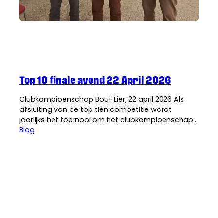
De Boul-lier
·
24 april 2026
Top 10 finale avond 22 April 2026
Clubkampioenschap Boul-Lier, 22 april 2026 Als
afsluiting van de top tien competitie wordt
jaarlijks het toernooi om het clubkampioenschap
gehouden. Zoals altijd met veertig deelnemers,
Blog
tien vanuit elk top tien klassement. Gedevalueerd?
Door een misverstandje over de datum van dit
evenement zijn niet alle geplaatste spelers van de
partij. Sommigen gingen ervan uit dat het…
De Boul-lier
·
17 april 2026