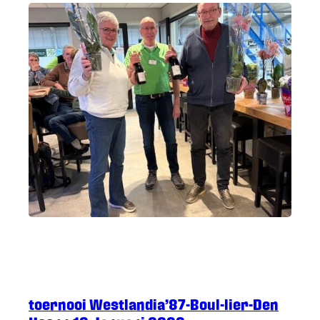
De Boul-lier
·
20 januari 2026
toernooi Westlandia’87-Boul-lier-Den