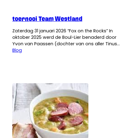
toernooi Team Westland
Zaterdag 31 januari 2026 “Fox on the Rocks” In
oktober 2025 werd de Boul-Lier benaderd door
Yvon van Paassen (dochter van ons aller Tinus
van Etten) of het mogelijk was een jeu de boules
Blog
middag te organiseren voor het ‘goede doel’.
Samen met vriendin Karin Vos, die net terugkwam
van een verschrikkelijke ziekte, wilde ze…