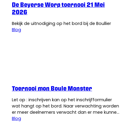
De Beyerse Worp toernooi 21 Mei
2026
Bekijk de uitnodiging op het bord bij de Boullier
Blog
De Boul-lier
·
17 april 2026
Toernooi mon Boule Monster
Let op : inschrijven kan op het inschrijfformulier
wat hangt op het bord. Naar verwachting worden
er meer deelnemers verwacht dan er mee kunnen
doen . Dus de toernooi commissie van de Boullier
Blog
houdt zicht het recht voor om te loten uit de
aanmeldingen.