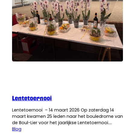
De Boul-lier
·
4 maart 2026
Lentetoernooi
Lentetoernooi – 14 maart 2026 Op zaterdag 14
maart kwamen 25 leden naar het bouledrome van
de Boul-Lier voor het jaarlijkse Lentetoernooi.
Buiten liet het weer zich van zijn typische maartse
Blog