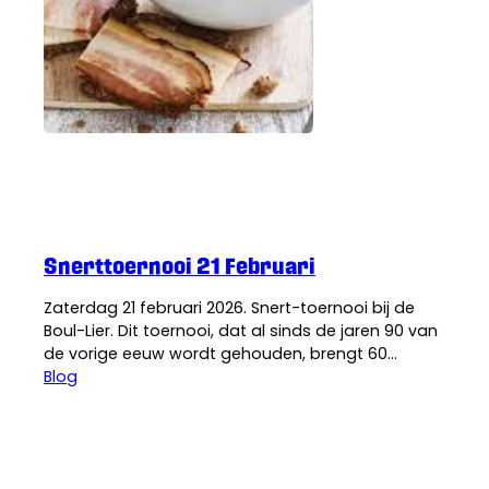
De Boul-lier
·
22 januari 2026
Snerttoernooi 21 Februari
Zaterdag 21 februari 2026. Snert-toernooi bij de
Boul-Lier. Dit toernooi, dat al sinds de jaren 90 van
de vorige eeuw wordt gehouden, brengt 60
deelnemers naar de Boul-Lier. Een aantal dat de
Blog
toernooicommissie met enige trots vervult, want
het is de laatste jaren wel eens minder geweest.
Maar… zo druk als vroeger (twintig jaar geleden…