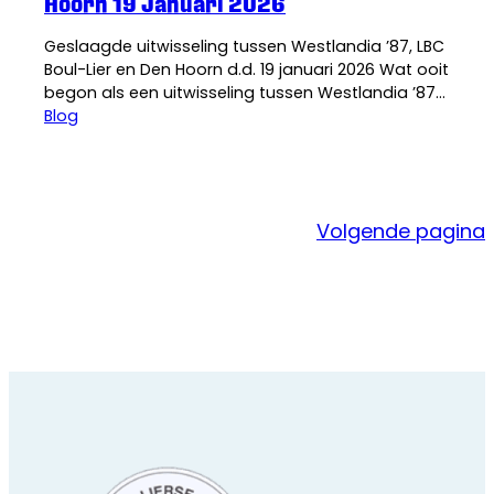
Hoorn 19 Januari 2026
Geslaagde uitwisseling tussen Westlandia ’87, LBC
Boul-Lier en Den Hoorn d.d. 19 januari 2026 Wat ooit
begon als een uitwisseling tussen Westlandia ’87
en LBC Boul-Lier is inmiddels uitgegroeid tot een
Blog
gezellige driehoek met daarbovenop de spelers
uit Den Hoorn. Twee keer per jaar komen de clubs
samen: in januari bij Westlandia ’87 en in…
Volgende pagina