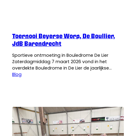
De Boul-lier
·
9 maart 2026
Toernooi Beyerse Worp, De Boullier,
JdB Barendrecht
Sportieve ontmoeting in Bouledrome De Lier
Zaterdagmiddag 7 maart 2026 vond in het
overdekte Bouledrome in De Lier de jaarlijkse
“sportieve” ontmoeting plaats tussen drie jeu-de-
Blog
boulesverenigingen: LBC De Boul-Lier, De Beijerse
Worp uit Oud-Beijerland en JdB Barendrecht
(voorheen Vitesse). Van iedere vereniging namen
acht teams deel, goed voor een gezellige en
sportieve middag. Het begrip…